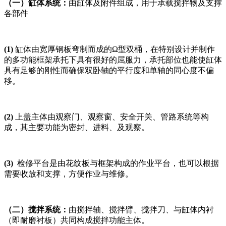
（一）缸体系统：
由缸体及附件组成，用于承载搅拌物及支撑
各部件
(1)
缸体由宽厚钢板弯制而成的Ω型双桶，在特别设计并制作
的多功能框架承托下具有很好的屈服力，承托部位也能使缸体
具有足够的刚性而确保双卧轴的平行度和单轴的同心度不偏
移。
(2)
上盖主体由观察门、观察窗、安全开关、管路系统等构
成，其主要功能为密封、进料、及观察。
(3)
检修平台是由花纹板与框架构成的作业平台，也可以根据
需要收放和支撑，方便作业与维修。
（二）搅拌系统：
由搅拌轴、搅拌臂、搅拌刀、与缸体内衬
（即耐磨衬板）共同构成搅拌功能主体。