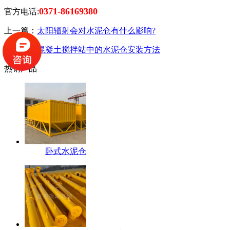
0371-86169380
官方电话:
上一篇：
太阳辐射会对水泥仓有什么影响?
下一篇：
混凝土搅拌站中的水泥仓安装方法
热销产品
卧式水泥仓