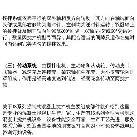
搅拌系统依靠平行的双卧轴相反方向转动，其方向在轴端面向
头部或尾部右侧均为顺时针、左侧均为逆时针运转；双卧轴上
的搅拌臂及刮刀轴向呈90°或60°间隔，双轴呈45°或60°交错运
行，数量因搅拌机型号而异，其配合适当的间隙及运作在短时
间内达到完美均匀的搅拌效果。
（三）传动系统
：由搅拌电机、主动轮和从动轮、传动皮带、
联轴器、减速箱及连接套、菊花轴和菊花套、大小皮带轮防护
罩组成，作用是经高速变速到低速、经菊花套传动至两搅拌
轴。
关于JS系列强制式
混凝土搅拌机
主要组成部件就介绍到这里，
是专业的混凝土搅拌机生产厂家，生产有JS系列全型号强制式
混凝土搅拌机设备，设备性能安全可靠、生产工艺先进、服务
体系完善，欢迎全国各地的朋友拨打官网24小时免费热线电话
咨询订购设备。